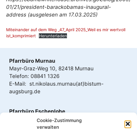
01/21/president-barackobamas-inaugural-
address (ausgelesen am 17.03.2025)
Miteinander auf dem Weg _47_April 2025_Weil es mir wertvoll
ist_komprimiert
Herunterladen
Pfarrbüro Murnau
Mayr-Graz-Weg 10, 82418 Murnau
Telefon: 08841 1326
E-Mail: st.nikolaus.murnau(at)bistum-
augsburg.de
Pfarrbüro Eschenlohe
Bahnhofstr. 1, 82438 Eschenlohe
Cookie-Zustimmung
Telefon: 08824 1784
verwalten
E-Mail: st.clemens.eschenlohe(at)bistum-